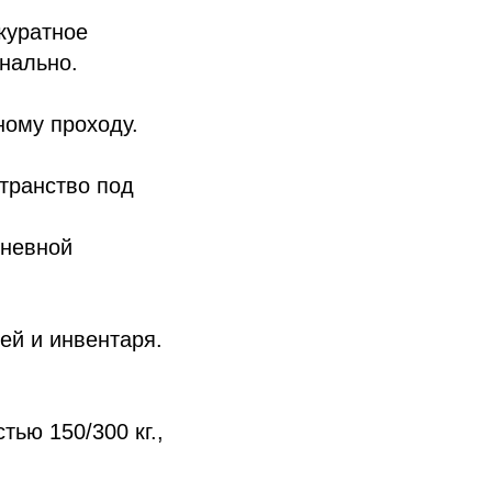
куратное
нально.
ному проходу.
транство под
дневной
ей и инвентаря.
ью 150/300 кг.,