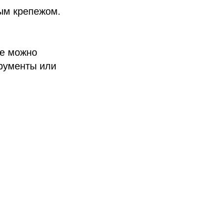
ым крепежом.
же можно
рументы или