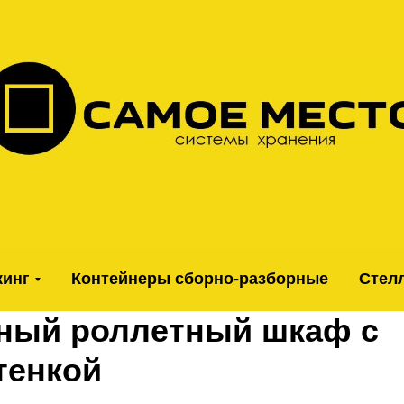
кинг
Контейнеры сборно-разборные
Стел
ный роллетный шкаф с
тенкой